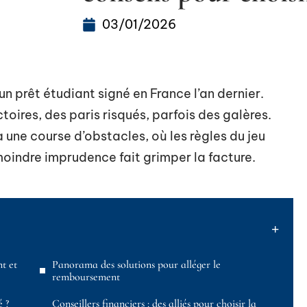
03/01/2026
n prêt étudiant signé en France l’an dernier.
ectoires, des paris risqués, parfois des galères.
une course d’obstacles, où les règles du jeu
 moindre imprudence fait grimper la facture.
t et
Panorama des solutions pour alléger le
remboursement
é ?
Conseillers financiers : des alliés pour choisir la