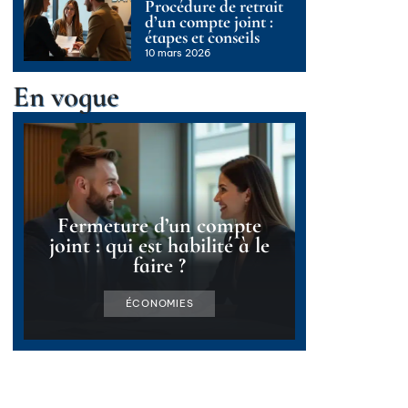
Procédure de retrait
d’un compte joint :
étapes et conseils
10 mars 2026
En vogue
Fermeture d’un compte
joint : qui est habilité à le
faire ?
ÉCONOMIES