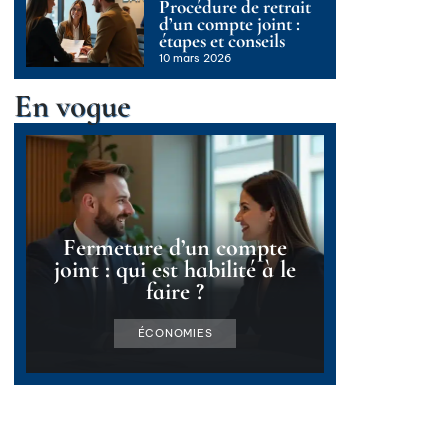
Procédure de retrait
d’un compte joint :
étapes et conseils
10 mars 2026
En vogue
Fermeture d’un compte
joint : qui est habilité à le
faire ?
ÉCONOMIES