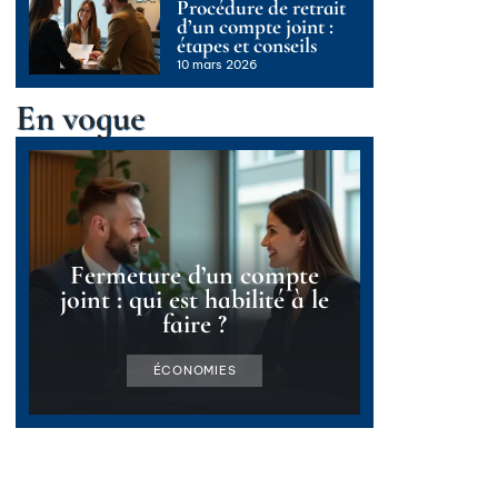
Procédure de retrait
d’un compte joint :
étapes et conseils
10 mars 2026
En vogue
Fermeture d’un compte
joint : qui est habilité à le
faire ?
ÉCONOMIES