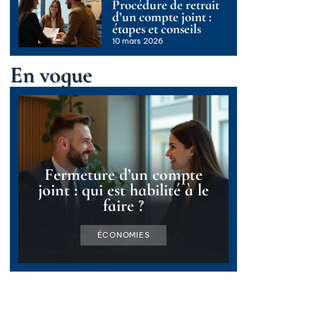
Procédure de retrait
d’un compte joint :
étapes et conseils
10 mars 2026
En vogue
Fermeture d’un compte
joint : qui est habilité à le
faire ?
ÉCONOMIES